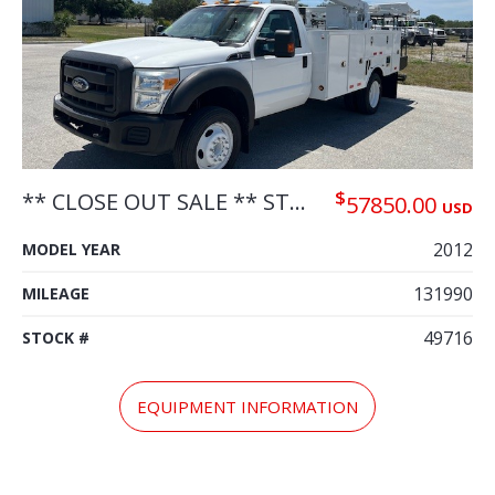
$
** CLOSE OUT SALE ** STOCK # 49716 2012 FORD F550 45FT BUCKET TRUCK
57850.00
USD
2012
MODEL YEAR
131990
MILEAGE
49716
STOCK #
EQUIPMENT INFORMATION